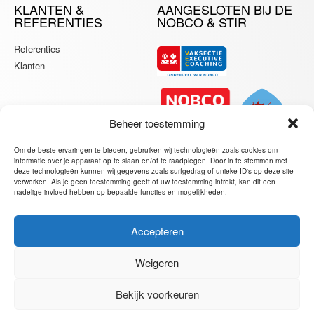
KLANTEN &
AANGESLOTEN BIJ DE
REFERENTIES
NOBCO & STIR
Referenties
Klanten
Beheer toestemming
Om de beste ervaringen te bieden, gebruiken wij technologieën zoals cookies om
informatie over je apparaat op te slaan en/of te raadplegen. Door in te stemmen met
deze technologieën kunnen wij gegevens zoals surfgedrag of unieke ID's op deze site
verwerken. Als je geen toestemming geeft of uw toestemming intrekt, kan dit een
nadelige invloed hebben op bepaalde functies en mogelijkheden.
Accepteren
JORIS VAN DER BIJL – PERSONAL, EXECUTIVE &
BUSINESS COACH
Weigeren
MOERBEILAAN 26, 1214 LW HILVERSUM
+31 6 53 21 02 75
Bekijk voorkeuren
Ⓒ 2014 –
2026 All Rights Reserved –
Algemene Voorwaarden