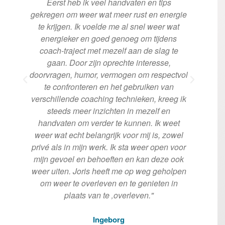
n
Eerst heb ik veel handvaten en tips
e
d
gekregen om weer wat meer rust en energie
va
te krijgen. Ik voelde me al snel weer wat
t
g
energieker en goed genoeg om tijdens
we
coach-traject met mezelf aan de slag te
s
gaan. Door zijn oprechte interesse,
co
doorvragen, humor, vermogen om respectvol
te confronteren en het gebruiken van
verschillende coaching technieken, kreeg ik
steeds meer inzichten in mezelf en
handvaten om verder te kunnen. Ik weet
weer wat echt belangrijk voor mij is, zowel
privé als in mijn werk. Ik sta weer open voor
mijn gevoel en behoeften en kan deze ook
weer uiten. Joris heeft me op weg geholpen
om weer te overleven en te genieten in
plaats van te ‚overleven."​
Ingeborg