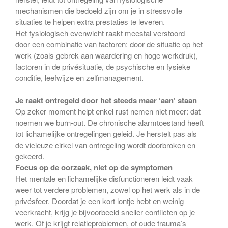
mechanismen die bedoeld zijn om je in stressvolle
situaties te helpen extra prestaties te leveren.
Het fysiologisch evenwicht raakt meestal verstoord
door een combinatie van factoren: door de situatie op het
werk (zoals gebrek aan waardering en hoge werkdruk),
factoren in de privésituatie, de psychische en fysieke
conditie, leefwijze en zelfmanagement.
Je raakt ontregeld door het steeds maar ‘aan’ staan
Op zeker moment helpt enkel rust nemen niet meer: dat
noemen we burn-out. De chronische alarmtoestand heeft
tot lichamelijke ontregelingen geleid. Je herstelt pas als
de vicieuze cirkel van ontregeling wordt doorbroken en
gekeerd.
Focus op de oorzaak, niet op de symptomen
Het mentale en lichamelijke disfunctioneren leidt vaak
weer tot verdere problemen, zowel op het werk als in de
privésfeer. Doordat je een kort lontje hebt en weinig
veerkracht, krijg je bijvoorbeeld sneller conflicten op je
werk. Of je krijgt relatieproblemen, of oude trauma’s