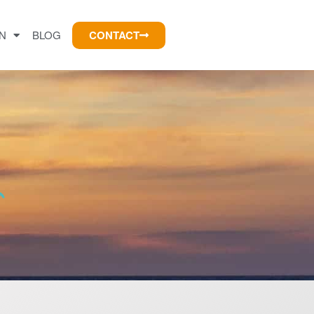
CONTACT
N
BLOG
Wat wil je?
Persoonlijke & Executive
Coach
Business Coach
Coach op een Zeilschip
Coachingsvormen
Klantreacties
Vraagstukken van klanten
CV
Levensloop
Blog
Contact
Cookiebeleid (EU)