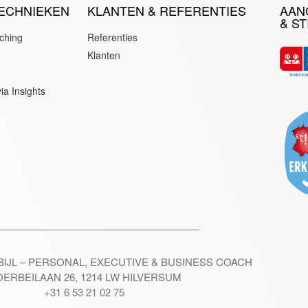
ECHNIEKEN
KLANTEN & REFERENTIES
AAN
& ST
ching
Referenties
Klanten
a Insights
BIJL – PERSONAL, EXECUTIVE & BUSINESS COACH
ERBEILAAN 26, 1214 LW HILVERSUM
+31 6 53 21 02 75