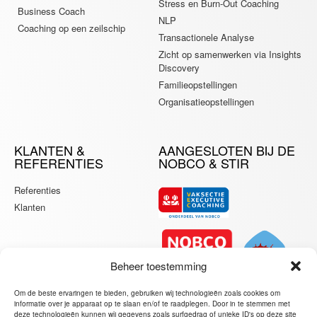
Stress en Burn-Out Coaching
Business Coach
NLP
Coaching op een zeilschip
Transactionele Analyse
Zicht op samenwerken via Insights
Discovery
Familieopstellingen
Organisatieopstellingen
KLANTEN &
AANGESLOTEN BIJ DE
REFERENTIES
NOBCO & STIR
Referenties
Klanten
Beheer toestemming
Om de beste ervaringen te bieden, gebruiken wij technologieën zoals cookies om
informatie over je apparaat op te slaan en/of te raadplegen. Door in te stemmen met
deze technologieën kunnen wij gegevens zoals surfgedrag of unieke ID's op deze site