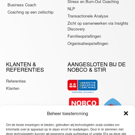
Stress en Burn-Out Coaching
Business Coach
NLP
Coaching op een zeilschip
Transactionele Analyse
Zicht op samenwerken via Insights
Discovery
Familieopstellingen
Organisatieopstellingen
KLANTEN &
AANGESLOTEN BIJ DE
REFERENTIES
NOBCO & STIR
Referenties
Klanten
Beheer toestemming
Om de beste ervaringen te bieden, gebruiken wij technologieën zoals cookies om
informatie over je apparaat op te slaan en/of te raadplegen. Door in te stemmen met
deze technologieën kunnen wij gegevens zoals surfgedrag of unieke ID's op deze site