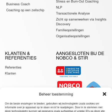
Stress en Burn-Out Coaching
Business Coach
NLP
Coaching op een zeilschip
Transactionele Analyse
Zicht op samenwerken via Insights
Discovery
Familieopstellingen
Organisatieopstellingen
KLANTEN &
AANGESLOTEN BIJ DE
REFERENTIES
NOBCO & STIR
Referenties
Klanten
Beheer toestemming
Om de beste ervaringen te bieden, gebruiken wij technologieën zoals cookies om
informatie over je apparaat op te slaan en/of te raadplegen. Door in te stemmen met
deze technologieën kunnen wij gegevens zoals surfgedrag of unieke ID's op deze site