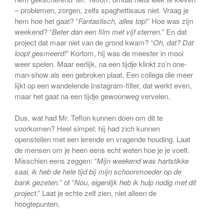
– problemen, zorgen, zelfs spaghettisaus niet. Vraag je
hem hoe het gaat? “
Fantastisch, alles to
p!” Hoe was zijn
weekend? “
Beter dan een film met vijf sterren.
” En dat
project dat maar niet van de grond kwam? “
Oh, dat? Dat
loopt gesmeerd!
” Kortom, hij was de meester in mooi
weer spelen. Maar eerlijk, na een tijdje klinkt zo’n one-
man-show als een gebroken plaat. Een collega die meer
lijkt op een wandelende Instagram-filter, dat werkt even,
maar het gaat na een tijdje gewoonweg vervelen.
Dus, wat had Mr. Teflon kunnen doen om dit te
voorkomen? Heel simpel: hij had zich kunnen
openstellen met een lerende en vragende houding. Laat
de mensen om je heen eens echt weten hoe je je voelt.
Misschien eens zeggen: “
Mijn weekend was hartstikke
saai, ik heb de hele tijd bij mijn schoonmoeder op de
bank gezeten.
” of “
Nou, eigenlijk heb ik hulp nodig met dit
project
.” Laat je echte zelf zien, niet alleen de
hoogtepunten.