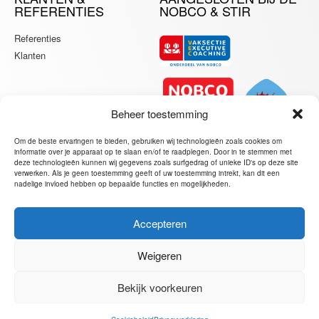
REFERENTIES
NOBCO & STIR
Referenties
Klanten
Beheer toestemming
Om de beste ervaringen te bieden, gebruiken wij technologieën zoals cookies om
informatie over je apparaat op te slaan en/of te raadplegen. Door in te stemmen met
deze technologieën kunnen wij gegevens zoals surfgedrag of unieke ID's op deze site
verwerken. Als je geen toestemming geeft of uw toestemming intrekt, kan dit een
nadelige invloed hebben op bepaalde functies en mogelijkheden.
Accepteren
JORIS VAN DER BIJL – PERSONAL, EXECUTIVE &
BUSINESS COACH
Weigeren
MOERBEILAAN 26, 1214 LW HILVERSUM
+31 6 53 21 02 75
Bekijk voorkeuren
Ⓒ 2014 –
2026 All Rights Reserved –
Algemene Voorwaarden