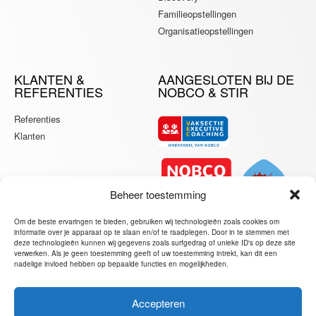
Familieopstellingen
Organisatieopstellingen
KLANTEN &
AANGESLOTEN BIJ DE
REFERENTIES
NOBCO & STIR
Referenties
Klanten
Beheer toestemming
Om de beste ervaringen te bieden, gebruiken wij technologieën zoals cookies om
informatie over je apparaat op te slaan en/of te raadplegen. Door in te stemmen met
deze technologieën kunnen wij gegevens zoals surfgedrag of unieke ID's op deze site
verwerken. Als je geen toestemming geeft of uw toestemming intrekt, kan dit een
nadelige invloed hebben op bepaalde functies en mogelijkheden.
Accepteren
JORIS VAN DER BIJL – PERSONAL, EXECUTIVE &