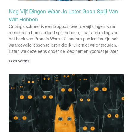
Nog Vijf Dingen Waar Je Later Geen Spijt Van
Wilt Hebben
Onlangs schreef ik een blogpost over de vijf dingen waar
mensen op hun sterfbed spijt hebben, naar aanleiding van
het boek van Bronnie Ware. Uit andere publicaties zijn ook
waardevolle lessen te leren die ik jullie niet wil onthouden.
Laten we deze eens onder de loep nemen voordat je later
Lees Verder