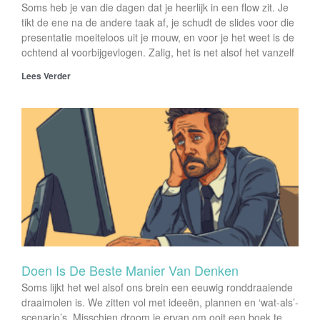
Soms heb je van die dagen dat je heerlijk in een flow zit. Je
tikt de ene na de andere taak af, je schudt de slides voor die
presentatie moeiteloos uit je mouw, en voor je het weet is de
ochtend al voorbijgevlogen. Zalig, het is net alsof het vanzelf
Lees Verder
Doen Is De Beste Manier Van Denken
Soms lijkt het wel alsof ons brein een eeuwig ronddraaiende
draaimolen is. We zitten vol met ideeën, plannen en ‘wat-als’-
scenario’s. Misschien droom je ervan om ooit een boek te